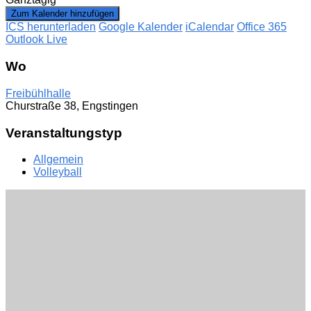
Zum Kalender hinzufügen
ICS herunterladen
Google Kalender
iCalendar
Office 365
Outlook Live
Wo
Freibühlhalle
Churstraße 38, Engstingen
Veranstaltungstyp
Allgemein
Volleyball