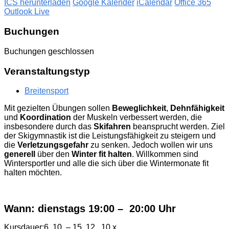
ICS herunterladen
Google Kalender
iCalendar
Office 365
Outlook Live
Buchungen
Buchungen geschlossen
Veranstaltungstyp
Breitensport
Mit gezielten Übungen sollen
Beweglichkeit
,
Dehnfähigkeit
und
Koordination
der Muskeln verbessert werden, die
insbesondere durch das
Skifahren
beansprucht werden. Ziel
der Skigymnastik ist die Leistungsfähigkeit zu steigern und
die
Verletzungsgefahr
zu senken. Jedoch wollen wir uns
generell
über den
Winter
fit
halten
. Willkommen sind
Wintersportler und alle die sich über die Wintermonate fit
halten möchten.
Wann: dienstags 19:00 – 20:00 Uhr
Kursdauer:6. 10. – 15. 12. 10 x